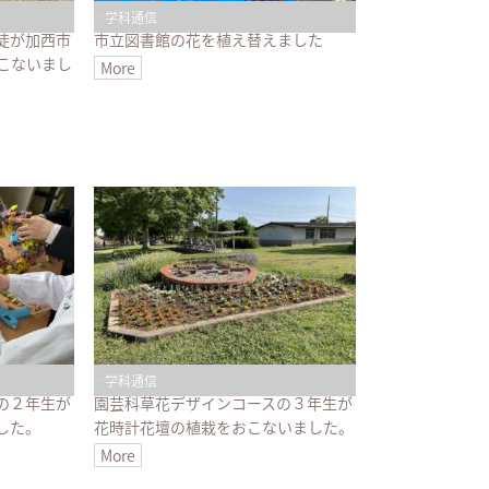
学科通信
徒が加西市
市立図書館の花を植え替えました
こないまし
More
2026.05.26
学科通信
の２年生が
園芸科草花デザインコースの３年生が
した。
花時計花壇の植栽をおこないました。
More