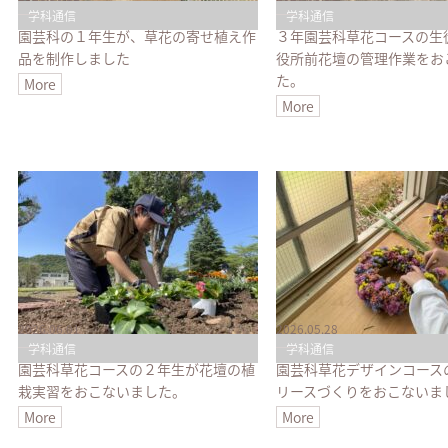
学科通信
学科通信
園芸科の１年生が、草花の寄せ植え作
３年園芸科草花コースの生
品を制作しました
役所前花壇の管理作業をお
た。
More
More
2026.06.01
2026.05.28
学科通信
学科通信
園芸科草花コースの２年生が花壇の植
園芸科草花デザインコース
栽実習をおこないました。
リースづくりをおこないま
More
More