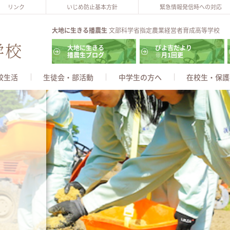
リンク
いじめ防止基本方針
緊急情報発信時への対応
大地に生きる播農生
文部科学省指定農業経営者育成高等学校
大地に生きる
ぴよ吉だより
播農生ブログ
※月1回更
校生活
生徒会・部活動
中学生の方へ
在校生・保護