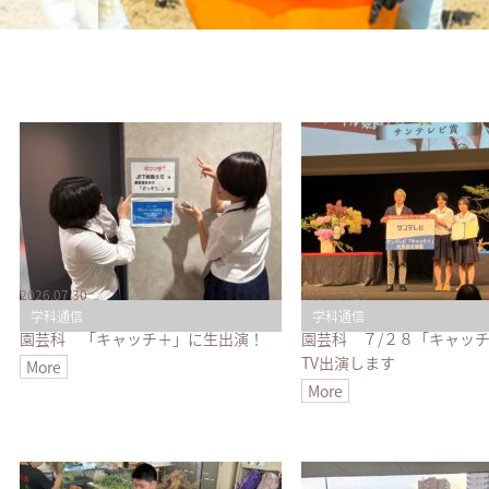
2026.07.30
2026.07.23
学科通信
学科通信
園芸科 「キャッチ＋」に生出演！
園芸科 ７/２８「キャッ
TV出演します
More
More