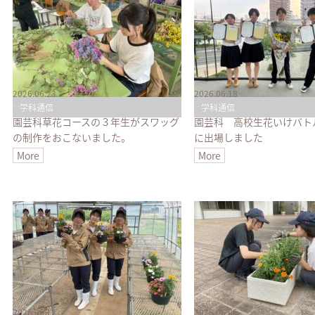
2026.06.23
2026.06.18
学科通信
学科通信
園芸科草花コースの３年生がスワッグ
園芸科 高校生花いけバト
の制作をおこないました。
に出場しました
More
More
2026.06.12
2026.06.05