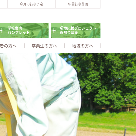
今月の行事予定
年間行事計画
学校案内
環境応援プロジェクト
パンフレット
寄附金募集
者の方へ
卒業生の方へ
地域の方へ