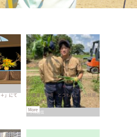
2026.07.03
チ＋」にて
1H農業と環境 とうもろこしの除房
を行いました！
More
学科通信