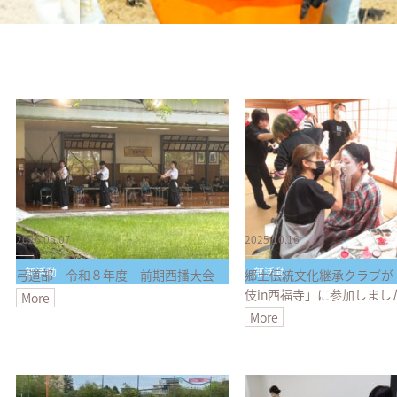
2026.05.07
2025.10.16
部活動
部活動
弓道部 令和８年度 前期西播大会
郷土伝統文化継承クラブが
伎in西福寺」に参加しまし
More
More