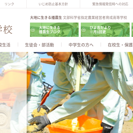
リンク
いじめ防止基本方針
緊急情報発信時への対応
大地に生きる播農生
文部科学省指定農業経営者育成高等学校
大地に生きる
ぴよ吉だより
播農生ブログ
※月1回更
校生活
生徒会・部活動
中学生の方へ
在校生・保護