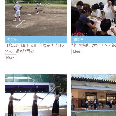
2024.05.02
2023.08.09
部活動
部活動
【軟式野球部】令和6年度春季ブロッ
科学の祭典【サイエンス部
ク大会結果報告➁
More
More
2023.01.29
2022.12.19