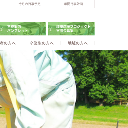
今月の行事予定
年間行事計画
学校案内
環境応援プロジェクト
パンフレット
寄附金募集
者の方へ
卒業生の方へ
地域の方へ