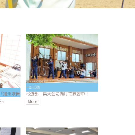
2025.06.03
部活動
「播州歌舞
弓道部 県大会に向けて練習中！
た。
More