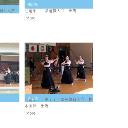
部活動
個人入賞！
弓道部 県選抜大会 出場
More
2022.09.13
部活動
弓道部 第７７回国民体育大会 栃
木国体 出場
More