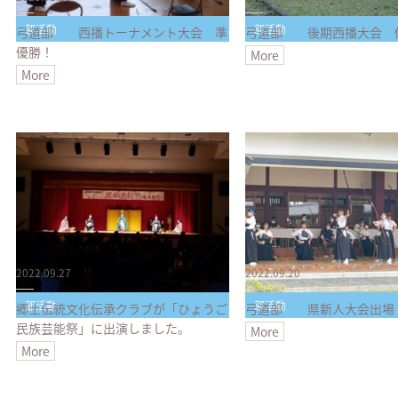
部活動
部活動
弓道部 西播トーナメント大会 準
弓道部 後期西播大会 
優勝！
More
More
2022.09.27
2022.09.20
部活動
部活動
郷土伝統文化伝承クラブが「ひょうご
弓道部 県新人大会出場
民族芸能祭」に出演しました。
More
More