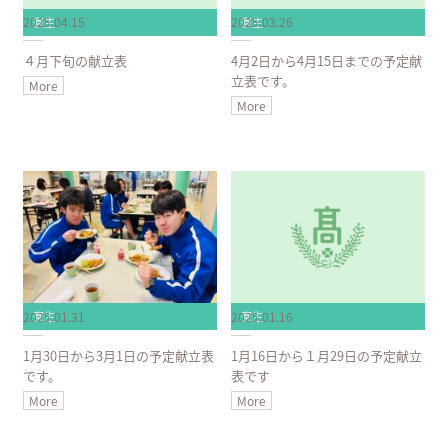
2025.04.15
2025.03.26
寮生
寮生
４月下旬の献立表
4月2日から4月15日までの予定献
立表です。
More
More
2025.01.31
2025.01.16
寮生
寮生
1月30日から3月1日の予定献立表
1月16日から１月29日の予定献立
です。
表です
More
More