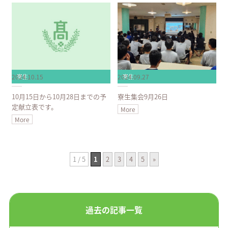
2024.10.15
2024.09.27
寮生
寮生
10月15日から10月28日までの予
寮生集会9月26日
定献立表です。
More
More
1 / 5
1
2
3
4
5
»
過去の記事一覧