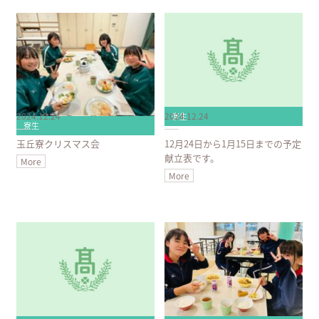
2024.12.24
2024.12.24
寮生
寮生
玉丘寮クリスマス会
12月24日から1月15日までの予定
献立表です。
More
More