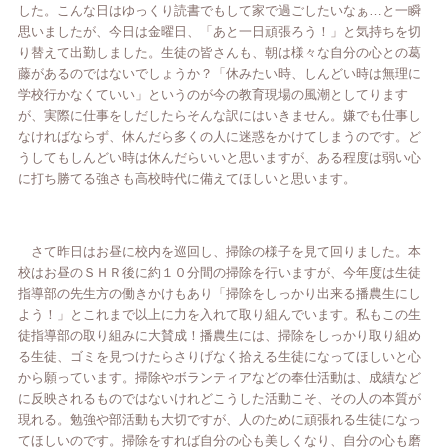
した。こんな日はゆっくり読書でもして家で過ごしたいなぁ…と一瞬
思いましたが、今日は金曜日、「あと一日頑張ろう！」と気持ちを切
り替えて出勤しました。生徒の皆さんも、朝は様々な自分の心との葛
藤があるのではないでしょうか？「休みたい時、しんどい時は無理に
学校行かなくていい」というのが今の教育現場の風潮としてります
が、実際に仕事をしだしたらそんな訳にはいきません。嫌でも仕事し
なければならず、休んだら多くの人に迷惑をかけてしまうのです。ど
うしてもしんどい時は休んだらいいと思いますが、ある程度は弱い心
に打ち勝てる強さも高校時代に備えてほしいと思います。
さて昨日はお昼に校内を巡回し、掃除の様子を見て回りました。本
校はお昼のＳＨＲ後に約１０分間の掃除を行いますが、今年度は生徒
指導部の先生方の働きかけもあり「掃除をしっかり出来る播農生にし
よう！」とこれまで以上に力を入れて取り組んでいます。私もこの生
徒指導部の取り組みに大賛成！播農生には、掃除をしっかり取り組め
る生徒、ゴミを見つけたらさりげなく拾える生徒になってほしいと心
から願っています。掃除やボランティアなどの奉仕活動は、成績など
に反映されるものではないけれどこうした活動こそ、その人の本質が
現れる。勉強や部活動も大切ですが、人のために頑張れる生徒になっ
てほしいのです。掃除をすれば自分の心も美しくなり、自分の心も磨