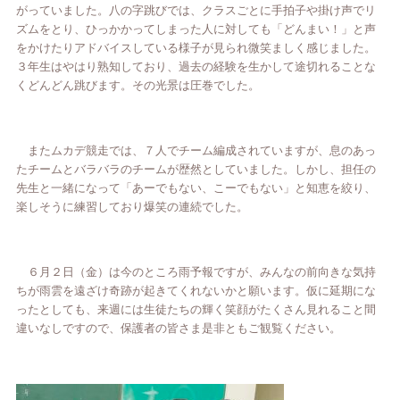
がっていました。八の字跳びでは、クラスごとに手拍子や掛け声でリ
ズムをとり、ひっかかってしまった人に対しても「どんまい！」と声
をかけたりアドバイスしている様子が見られ微笑ましく感じました。
３年生はやはり熟知しており、過去の経験を生かして途切れることな
くどんどん跳びます。その光景は圧巻でした。
またムカデ競走では、７人でチーム編成されていますが、息のあっ
たチームとバラバラのチームが歴然としていました。しかし、担任の
先生と一緒になって「あーでもない、こーでもない」と知恵を絞り、
楽しそうに練習しており爆笑の連続でした。
６月２日（金）は今のところ雨予報ですが、みんなの前向きな気持
ちが雨雲を遠ざけ奇跡が起きてくれないかと願います。仮に延期にな
ったとしても、来週には生徒たちの輝く笑顔がたくさん見れること間
違いなしですので、保護者の皆さま是非ともご観覧ください。