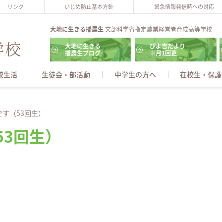
リンク
いじめ防止基本方針
緊急情報発信時への対応
大地に生きる播農生
文部科学省指定農業経営者育成高等学校
大地に生きる
ぴよ吉だより
播農生ブログ
※月1回更
校生活
生徒会・部活動
中学生の方へ
在校生・保護
す（53回生）
53回生）