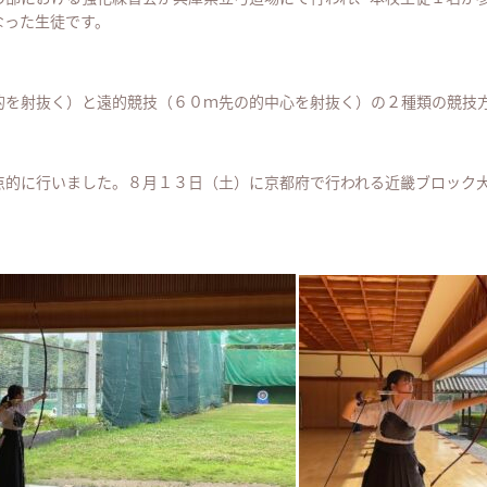
なった生徒です。
的を射抜く）と遠的競技（６０ｍ先の的中心を射抜く）の２種類の競技
点的に行いました。８月１３日（土）に京都府で行われる近畿ブロック