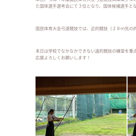
た国体選手選考会にて３位となり、国体候補選手と
国民体育大会弓道競技では、近的競技（２８ｍ先の
本日は学校でなかなかできない遠的競技の練習を重
応援よろしくお願いします！