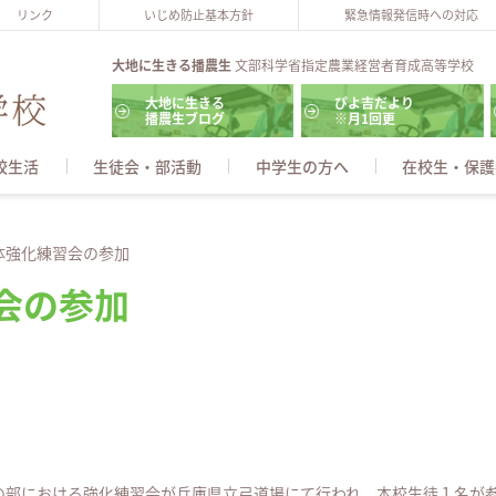
リンク
いじめ防止基本方針
緊急情報発信時への対応
大地に生きる播農生
文部科学省指定農業経営者育成高等学校
大地に生きる
ぴよ吉だより
播農生ブログ
※月1回更
校生活
生徒会・部活動
中学生の方へ
在校生・保護
体強化練習会の参加
会の参加
の部における強化練習会が兵庫県立弓道場にて行われ、本校生徒１名が