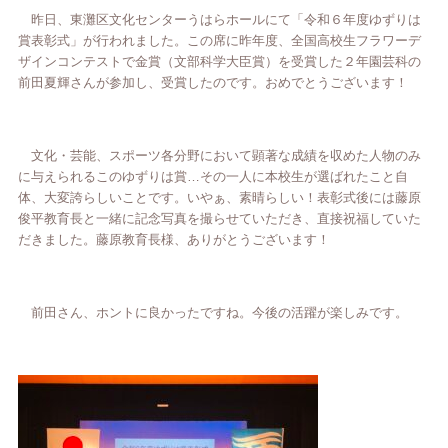
昨日、東灘区文化センターうはらホールにて「令和６年度ゆずりは
賞表彰式」が行われました。この席に昨年度、全国高校生フラワーデ
ザインコンテストで金賞（文部科学大臣賞）を受賞した２年園芸科の
前田夏輝さんが参加し、受賞したのです。おめでとうございます！
文化・芸能、スポーツ各分野において顕著な成績を収めた人物のみ
に与えられるこのゆずりは賞…その一人に本校生が選ばれたこと自
体、大変誇らしいことです。いやぁ、素晴らしい！表彰式後には藤原
俊平教育長と一緒に記念写真を撮らせていただき、直接祝福していた
だきました。藤原教育長様、ありがとうございます！
前田さん、ホントに良かったですね。今後の活躍が楽しみです。