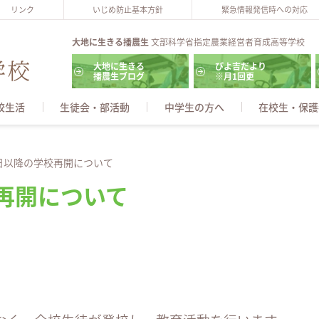
リンク
いじめ防止基本方針
緊急情報発信時への対応
大地に生きる播農生
文部科学省指定農業経営者育成高等学校
大地に生きる
ぴよ吉だより
播農生ブログ
※月1回更
校生活
生徒会・部活動
中学生の方へ
在校生・保護
日以降の学校再開について
再開について