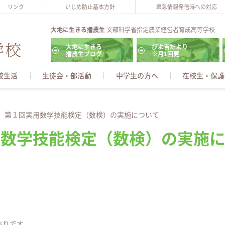
リンク
いじめ防止基本方針
緊急情報発信時への対応
大地に生きる播農生
文部科学省指定農業経営者育成高等学校
大地に生きる
ぴよ吉だより
播農生ブログ
※月1回更
校生活
生徒会・部活動
中学生の方へ
在校生・保護
年度 第１回実用数学技能検定（数検）の実施について
実用数学技能検定（数検）の実施
おりです。