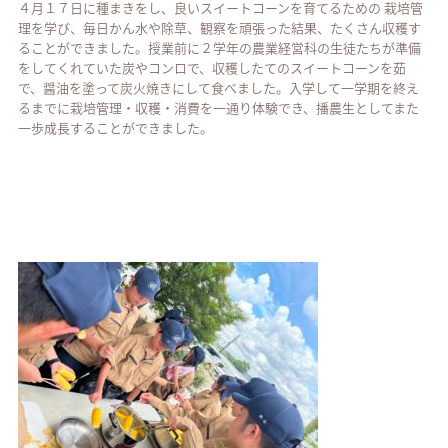
４月１７日に種まきをし、良いスイートコーンを育てるための 栽培管
理を学び、毎日かん水や除草、観察を頑張った結果、たくさん収穫す
ることができました。授業前に２学年の農業経営科の生徒たちが準備
をしてくれていた炭やコンロで、収穫したてのスイートコーンを茹
で、醤油を塗って炭火焼きにして食べました。入学して一学期を終え
るまでに栽培管理・収穫・消費を一通り体験でき、播農生としてまた
一歩成長することができました。