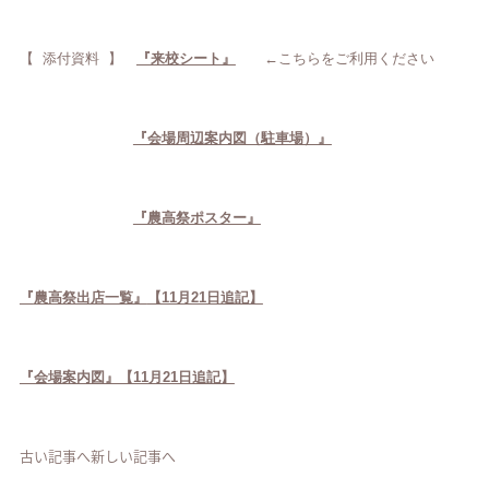
【 添付資料 】
『来校シート』
←こちらをご利用ください
『会場周辺案内図（駐車場）』
『農高祭ポスター』
『
農高祭出店一覧』
【11月21日追記】
『会場案内図』【11月21日追記】
古い記事へ
新しい記事へ