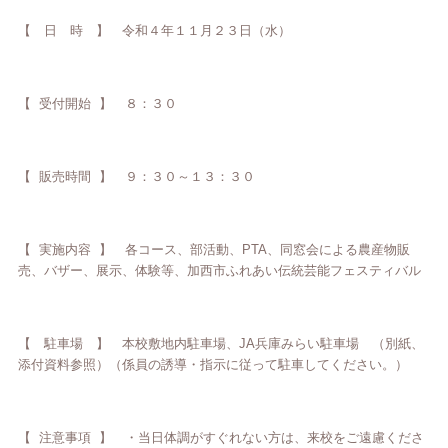
【 日 時 】 令和４年１１月２３日（水）
【 受付開始 】 ８：３０
【 販売時間 】 ９：３０～１３：３０
【 実施内容 】 各コース、部活動、PTA、同窓会による農産物販
売、バザー、展示、体験等、
加西市ふれあい伝統芸能フェスティバル
【 駐車場 】 本校敷地内駐車場、JA兵庫みらい駐車場 （別紙、
添付資料参照）
（係員の誘導・指示に従って駐車してください。）
【 注意事項 】 ・当日体調がすぐれない方は、来校をご遠慮くださ