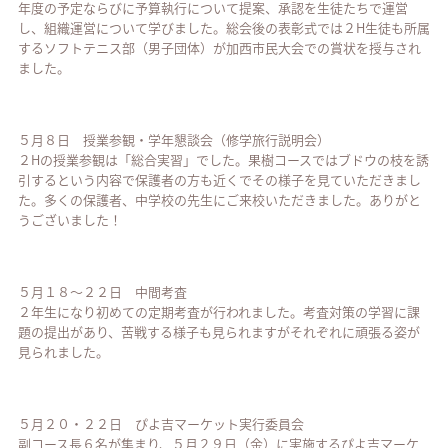
年度の予定ならびに予算執行について提案、承認を生徒たちで運営
し、組織運営について学びました。総会後の表彰式では２H生徒も所属
するソフトテニス部（男子団体）が加西市民大会での賞状を授与され
ました。
５月８日 授業参観・学年懇談会（修学旅行説明会）
２Hの授業参観は「総合実習」でした。果樹コースではブドウの枝を誘
引するという内容で保護者の方も近くでその様子を見ていただきまし
た。多くの保護者、中学校の先生にご来校いただきました。ありがと
うございました！
５月１８～２２日 中間考査
２年生になり初めての定期考査が行われました。考査対策の学習に課
題の提出があり、苦戦する様子も見られますがそれぞれに頑張る姿が
見られました。
５月２０・２２日 ぴよ吉マーケット実行委員会
副コース長６名が集まり、５月２９日（金）に実施するぴよ吉マーケ