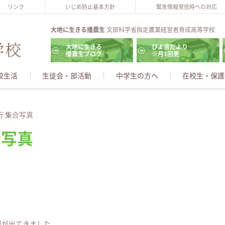
リンク
いじめ防止基本方針
緊急情報発信時への対応
大地に生きる播農生
文部科学省指定農業経営者育成高等学校
大地に生きる
ぴよ吉だより
播農生ブログ
※月1回更
校生活
生徒会・部活動
中学生の方へ
在校生・保護
行 集合写真
合写真
陽が出てきました。