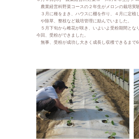
農業経営科野菜コースの２年生がメロンの栽培実
３月に種をまき、ハウスに棚を作り、４月に定植し
や除草、整枝など栽培管理に励んでいました。
５月下旬から雌花が咲き、いよいよ受粉期間となり
今回、受粉ができました。
無事、受粉が成功し大きく成長し収穫できるまで6