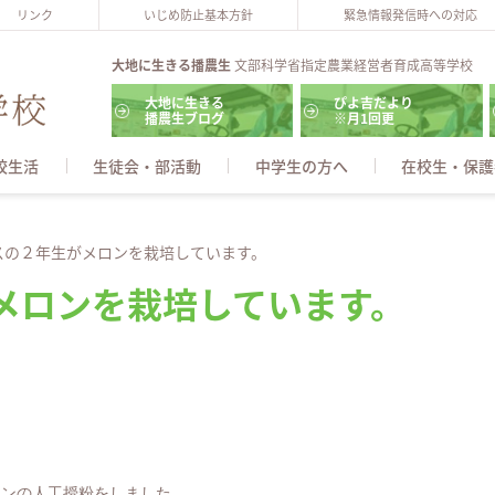
リンク
いじめ防止基本方針
緊急情報発信時への対応
大地に生きる播農生
文部科学省指定農業経営者育成高等学校
大地に生きる
ぴよ吉だより
播農生ブログ
※月1回更
校生活
生徒会・部活動
中学生の方へ
在校生・保護
スの２年生がメロンを栽培しています。
メロンを栽培しています。
ロンの人工授粉をしました。