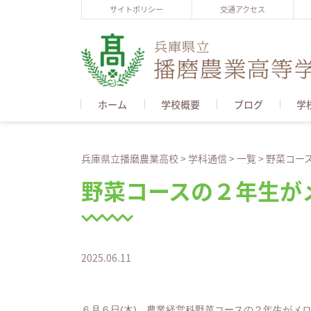
サイトポリシー
交通アクセス
ホーム
学校概要
ブログ
学
兵庫県立播磨農業高校
>
学科通信
>
一覧
>
野菜コー
野菜コースの２年生が
2025.06.11
６月６日(木) 農業経営科野菜コースの２年生がメ