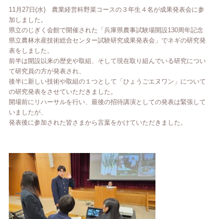
11月27日(水) 農業経営科野菜コースの３年生４名が成果発表会に参
加しました。
県立のじぎく会館で開催された「兵庫県農事試験場開設130周年記念
県立農林水産技術総合センター試験研究成果発表会」で
ネギの研究発
表をしました。
前半は開設以来の歴史や取組、そして現在取り組んでいる研究につい
て研究員の方が発表され、
後半に新しい技術や取組の１つとして「ひょうごエヌワン」について
の研究発表をさせていただきました。
開場前にリハーサルを行い、最後の招待講演としての発表は緊張して
いましたが、
発表後に参加された皆さまから言葉をかけていただきました。