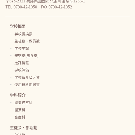
〒675-2321 兵庫県加西市北条町東高室1236-1
TEL.0790-42-1050 FAX.0790-42-1052
学校概要
学校長挨拶
生徒数・教員数
学校施設
寄宿寮(玉丘寮)
進路情報
学校評価
学校紹介ビデオ
使用教科用図書
学科紹介
農業経営科
園芸科
畜産科
生徒会・部活動
部活動