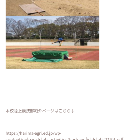
本校陸上競技部紹介ページはこちら↓
https://harima-agri.ed.jp/wp-
content/uploads/club_activities/trackandfieldclub202101.pdf