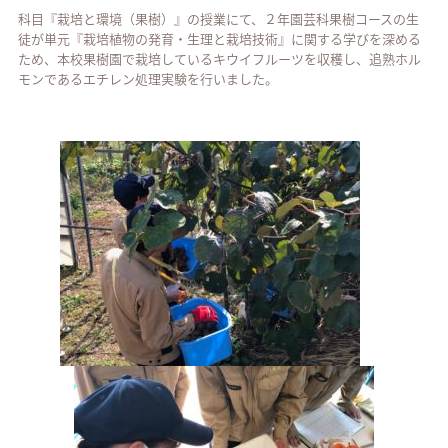
科目『栽培と環境（果樹）』の授業にて、２年園芸科果樹コースの生
徒が単元『栽培植物の発育・生理と栽培技術』に関する学びを深める
ため、本校果樹園で栽培しているキウイフルーツを収穫し、追熟ホル
モンであるエチレン処理実験を行いました。