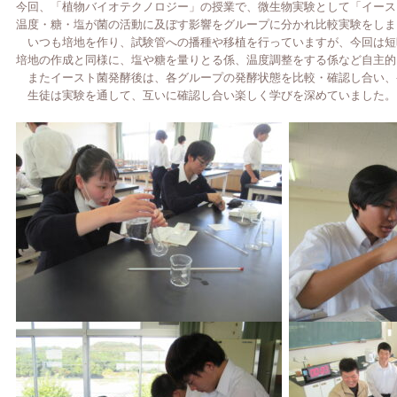
今回、「植物バイオテクノロジー」の授業で、微生物実験として「イース
温度・糖・塩が菌の活動に及ぼす影響をグループに分かれ比較実験をしまし
　いつも培地を作り、試験管への播種や移植を行っていますが、今回は短
培地の作成と同様に、塩や糖を量りとる係、温度調整をする係など自主的
　またイースト菌発酵後は、各グループの発酵状態を比較・確認し合い、
　生徒は実験を通して、互いに確認し合い楽しく学びを深めていました。
